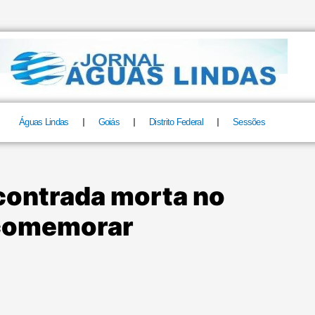
Águas Lindas
Goiás
Distrito Federal
Sessões
ncontrada morta no
a comemorar