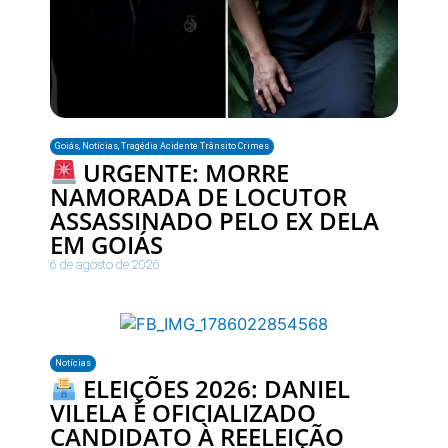
Goiás
,
Notícias
,
Tragédia Acidente Trânsito Crimes
URGENTE: MORRE
NAMORADA DE LOCUTOR
ASSASSINADO PELO EX DELA
EM GOIÁS
6 de agosto de 2026
Notícias
ELEIÇÕES 2026: DANIEL
VILELA É OFICIALIZADO
CANDIDATO À REELEIÇÃO