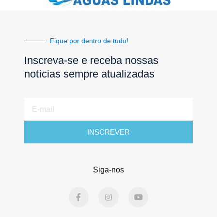
Fique por dentro de tudo!
Inscreva-se e receba nossas
notícias sempre atualizadas
E-
mail
INSCREVER
Siga-nos
F
I
Y
a
n
o
c
s
u
e
t
t