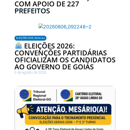
COM APOIO DE 227
PREFEITOS
6 de agosto de 2026
ELEIÇÕES 2026
,
Notícias
ELEIÇÕES 2026:
CONVENÇÕES PARTIDÁRIAS
OFICIALIZAM OS CANDIDATOS
AO GOVERNO DE GOIÁS
6 de agosto de 2026