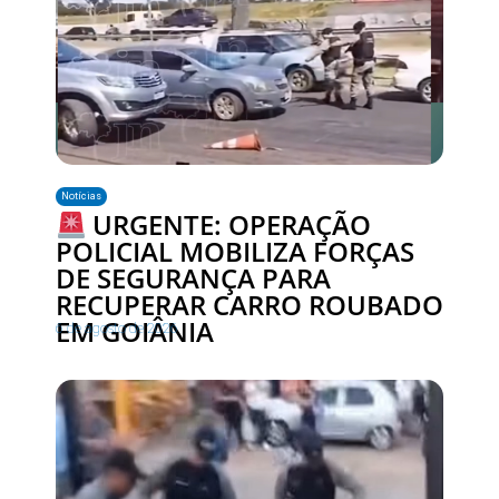
Notícias
URGENTE: OPERAÇÃO
POLICIAL MOBILIZA FORÇAS
DE SEGURANÇA PARA
RECUPERAR CARRO ROUBADO
EM GOIÂNIA
6 de agosto de 2026