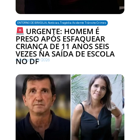
ENTORNO DE BRASILIA
,
Notícias
,
Tragédia Acidente Trânsito Crimes
URGENTE: HOMEM É
PRESO APÓS ESFAQUEAR
CRIANÇA DE 11 ANOS SEIS
VEZES NA SAÍDA DE ESCOLA
NO DF
6 de agosto de 2026