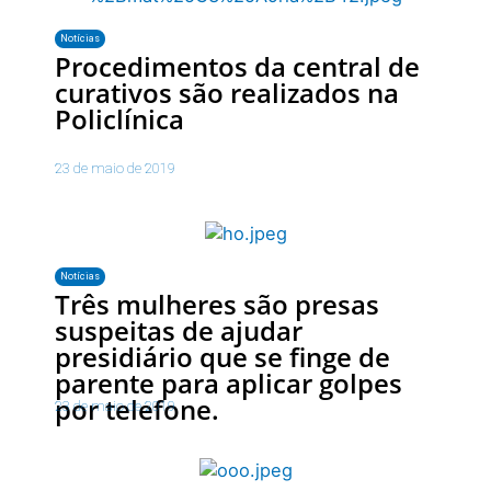
Notícias
Procedimentos da central de
curativos são realizados na
Policlínica
23 de maio de 2019
Notícias
Três mulheres são presas
suspeitas de ajudar
presidiário que se finge de
parente para aplicar golpes
por telefone.
23 de maio de 2019