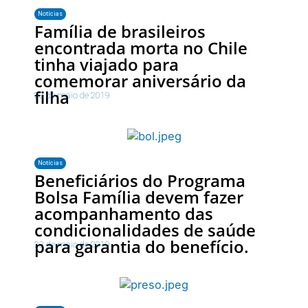
Notícias
Família de brasileiros
encontrada morta no Chile
tinha viajado para
comemorar aniversário da
filha
23 de maio de 2019
Notícias
Beneficiários do Programa
Bolsa Família devem fazer
acompanhamento das
condicionalidades de saúde
para garantia do benefício.
23 de maio de 2019