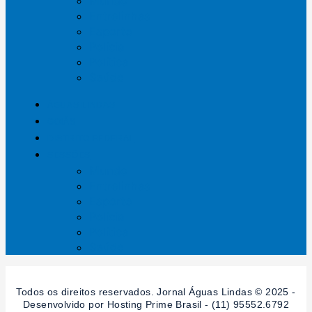
Mundo
Entrelinhas
Esporte
Polícia
Política
Saúde
ÁGUAS LINDAS
GOIÁS
DISTRITO FEDERAL
SESSÕES
Mundo
Entrelinhas
Esporte
Polícia
Política
Saúde
Todos os direitos reservados. Jornal Águas Lindas © 2025 -
Desenvolvido por Hosting Prime Brasil - (11) 95552.6792