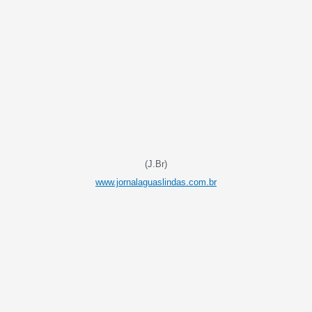
(J.Br)
www.jornalaguaslindas.com.br