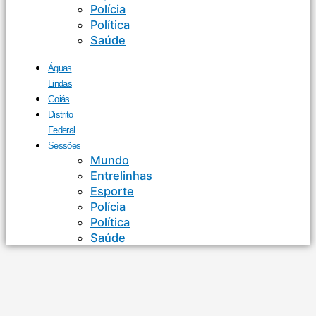
Polícia
Política
Saúde
Águas
Lindas
Goiás
Distrito
Federal
Sessões
Mundo
Entrelinhas
Esporte
Polícia
Política
Saúde