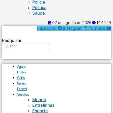
Polícia
Política
Saúde
07 de agosto de 2026
14:49:50
Facebook
Instagram
Youtube
Pesquisar
Águas
Lindas
Goiás
Distrito
Federal
Sessões
Mundo
Entrelinhas
Esporte