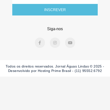
mail
INSCREVER
Siga-nos
F
I
Y
a
n
o
c
s
u
e
t
t
b
a
u
o
g
b
o
r
e
Todos os direitos reservados. Jornal Águas Lindas © 2025 -
k
a
-
m
Desenvolvido por Hosting Prime Brasil - (11) 95552.6792
f