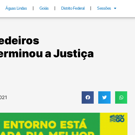
Águas Lindas
Goiás
Distrito Federal
Sessões
edeiros
rminou a Justiça
2021