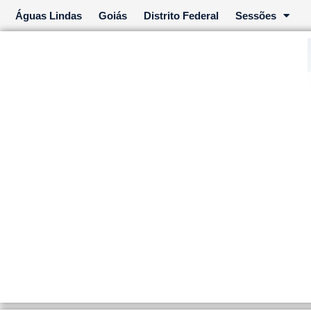
Ir
Águas Lindas
Goiás
Distrito Federal
Sessões
para
o
conteúdo