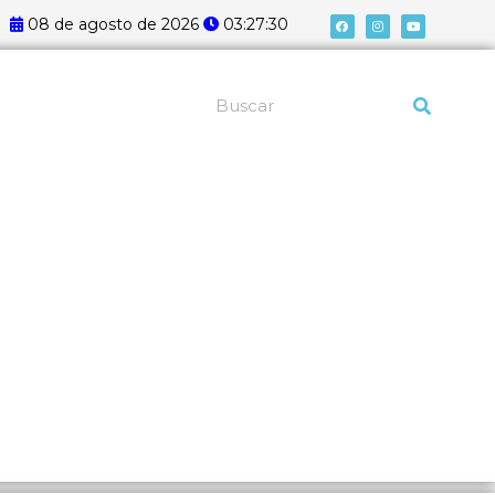
F
I
Y
08 de agosto de 2026
03:27:31
a
n
o
c
s
u
e
t
t
b
a
u
o
g
b
o
r
e
k
a
Pesquisar
m