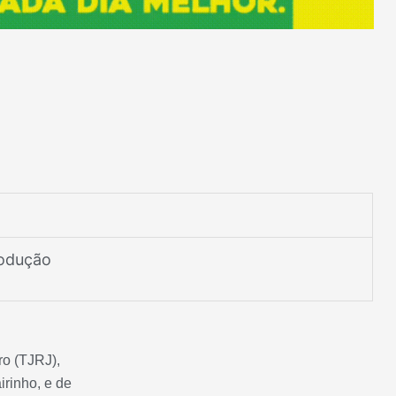
rodução
ro (TJRJ),
irinho, e de