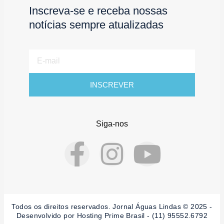
Inscreva-se e receba nossas
notícias sempre atualizadas
E-
mail
INSCREVER
Siga-nos
F
I
Y
a
n
o
c
s
u
Todos os direitos reservados. Jornal Águas Lindas © 2025 -
Desenvolvido por Hosting Prime Brasil - (11) 95552.6792