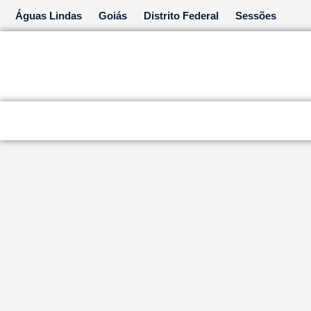
Ir
Águas Lindas
Goiás
Distrito Federal
Sessões
para
o
conteúdo