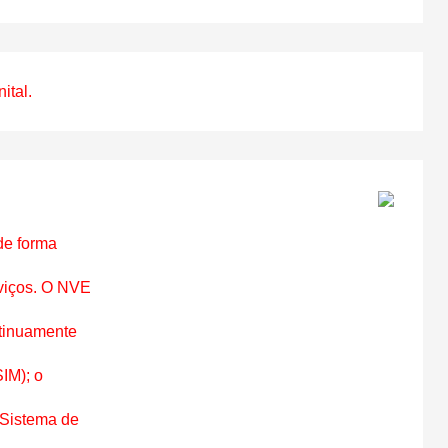
ital.
e forma

iços. O NVE

tinuamente

M); o

Sistema de
