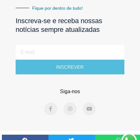
Fique por dentro de tudo!
Inscreva-se e receba nossas
notícias sempre atualizadas
E-
mail
INSCREVER
Siga-nos
F
I
Y
a
n
o
c
s
u
e
t
t
b
a
u
o
g
b
o
r
e
Todos os direitos reservados. Jornal Águas Lindas © 2025 -
k
a