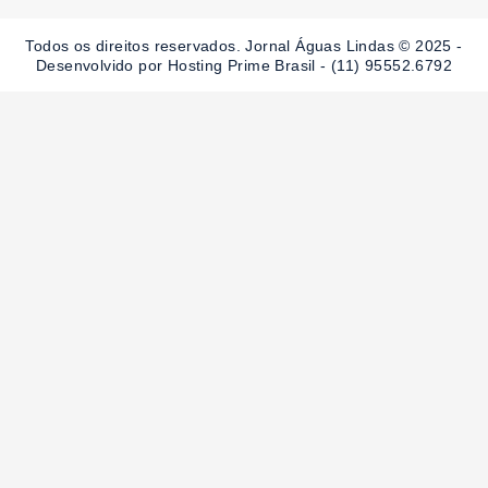
o
g
b
o
r
e
Todos os direitos reservados. Jornal Águas Lindas © 2025 -
k
a
-
m
Desenvolvido por Hosting Prime Brasil - (11) 95552.6792
f