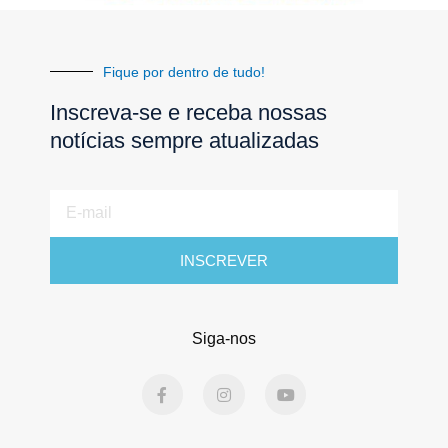
Fique por dentro de tudo!
Inscreva-se e receba nossas
notícias sempre atualizadas
E-
mail
INSCREVER
Siga-nos
F
I
Y
a
n
o
c
s
u
e
t
t
b
a
u