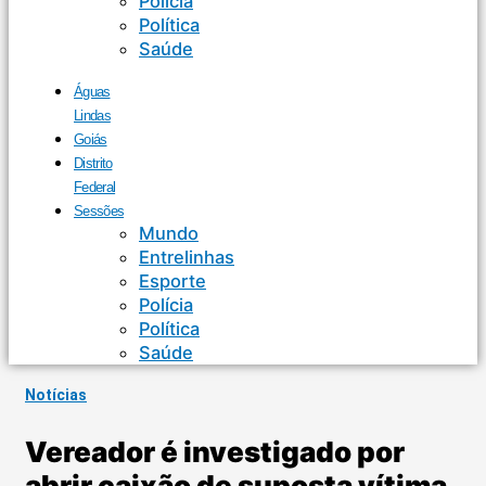
Polícia
Política
Saúde
Águas
Lindas
Goiás
Distrito
Federal
Sessões
Mundo
Entrelinhas
Esporte
Polícia
Política
Saúde
Notícias
Vereador é investigado por
abrir caixão de suposta vítima