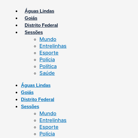
Ir
para
Águas Lindas
o
Goiás
conteúdo
Distrito Federal
Sessões
Mundo
Entrelinhas
Esporte
Polícia
Política
Saúde
Águas Lindas
Goiás
Distrito Federal
Sessões
Mundo
Entrelinhas
Esporte
Polícia