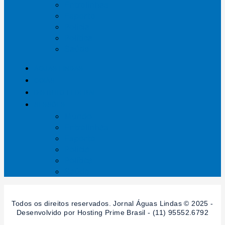
Entrelinhas
Esporte
Polícia
Política
Saúde
ÁGUAS LINDAS
GOIÁS
DISTRITO FEDERAL
SESSÕES
Mundo
Entrelinhas
Esporte
Polícia
Política
Saúde
Todos os direitos reservados. Jornal Águas Lindas © 2025 -
Desenvolvido por Hosting Prime Brasil - (11) 95552.6792