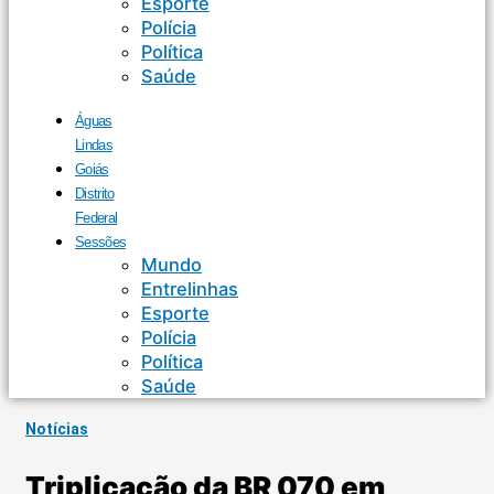
Esporte
Polícia
Política
Saúde
Águas
Lindas
Goiás
Distrito
Federal
Sessões
Mundo
Entrelinhas
Esporte
Polícia
Política
Saúde
Notícias
Triplicação da BR 070 em