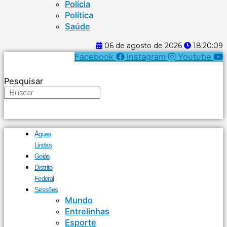
Polícia
Política
Saúde
06 de agosto de 2026
18:20:09
Facebook
Instagram
Youtube
Pesquisar
Águas
Lindas
Goiás
Distrito
Federal
Sessões
Mundo
Entrelinhas
Esporte