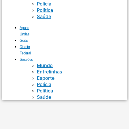
Polícia
Política
Saúde
Águas
Lindas
Goiás
Distrito
Federal
Sessões
Mundo
Entrelinhas
Esporte
Polícia
Política
Saúde