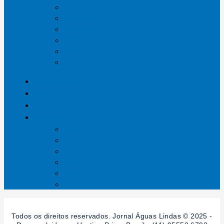
Mundo
Entrelinhas
Esporte
Polícia
Política
Saúde
ÁGUAS LINDAS
GOIÁS
DISTRITO FEDERAL
SESSÕES
Mundo
Entrelinhas
Esporte
Polícia
Política
Saúde
Todos os direitos reservados. Jornal Águas Lindas © 2025 -