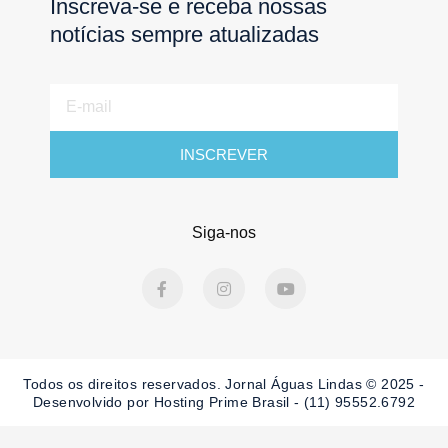
Inscreva-se e receba nossas
notícias sempre atualizadas
E-
mail
INSCREVER
Siga-nos
F
I
Y
a
n
o
c
s
u
e
t
t
b
a
u
o
g
b
o
r
e
Todos os direitos reservados. Jornal Águas Lindas © 2025 -
k
a
-
m
Desenvolvido por Hosting Prime Brasil - (11) 95552.6792
f