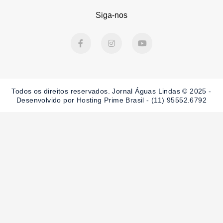
Siga-nos
F
I
Y
a
n
o
c
s
u
e
t
t
b
a
u
o
g
b
o
r
e
Todos os direitos reservados. Jornal Águas Lindas © 2025 -
k
a
-
m
Desenvolvido por Hosting Prime Brasil - (11) 95552.6792
f