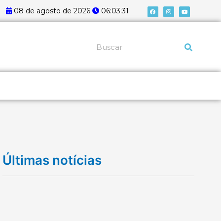
F
I
Y
08 de agosto de 2026
06:03:31
a
n
o
c
s
u
e
t
t
b
a
u
o
g
b
o
r
e
k
a
Pesquisar
m
Últimas notícias