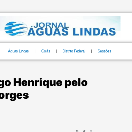
Águas Lindas
Goiás
Distrito Federal
Sessões
go Henrique pelo
Borges