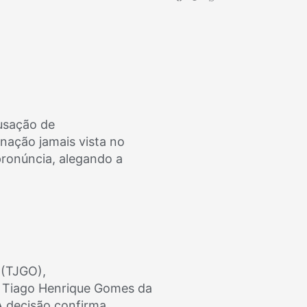
usação de
nação jamais vista no
pronúncia, alegando a
 (TJGO),
e Tiago Henrique Gomes da
A decisão confirma