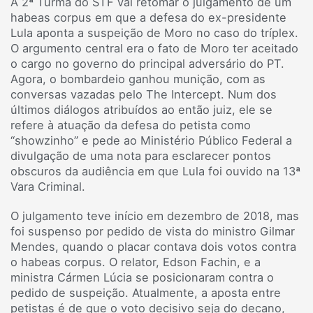
A 2ª Turma do STF vai retomar o julgamento de um
habeas corpus em que a defesa do ex-presidente
Lula aponta a suspeição de Moro no caso do tríplex.
O argumento central era o fato de Moro ter aceitado
o cargo no governo do principal adversário do PT.
Agora, o bombardeio ganhou munição, com as
conversas vazadas pelo The Intercept. Num dos
últimos diálogos atribuídos ao então juiz, ele se
refere à atuação da defesa do petista como
“showzinho” e pede ao Ministério Público Federal a
divulgação de uma nota para esclarecer pontos
obscuros da audiência em que Lula foi ouvido na 13ª
Vara Criminal.
O julgamento teve início em dezembro de 2018, mas
foi suspenso por pedido de vista do ministro Gilmar
Mendes, quando o placar contava dois votos contra
o habeas corpus. O relator, Edson Fachin, e a
ministra Cármen Lúcia se posicionaram contra o
pedido de suspeição. Atualmente, a aposta entre
petistas é de que o voto decisivo seja do decano,