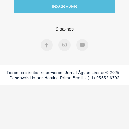
INSCREVER
Siga-nos
F
I
Y
a
n
o
c
s
u
e
t
t
b
a
u
o
g
b
o
r
e
Todos os direitos reservados. Jornal Águas Lindas © 2025 -
k
a
-
m
Desenvolvido por Hosting Prime Brasil - (11) 95552.6792
f