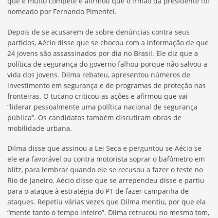
que é muito compete e afirmou que o irmão da presidente foi
nomeado por Fernando Pimentel.
Depois de se acusarem de sobre denúncias contra seus
partidos, Aécio disse que se chocou com a informação de que
24 jovens são assassinados por dia no Brasil. Ele diz que a
política de segurança do governo falhou porque não salvou a
vida dos jovens. Dilma rebateu, apresentou números de
investimento em segurança e de programas de proteção nas
fronteiras. O tucano criticou as ações e afirmou que vai
“liderar pessoalmente uma política nacional de segurança
pública”. Os candidatos também discutiram obras de
mobilidade urbana.
Dilma disse que assinou a Lei Seca e perguntou se Aécio se
ele era favorável ou contra motorista soprar o bafômetro em
blitz, para lembrar quando ele se recusou a fazer o teste no
Rio de Janeiro. Aécio disse que se arrependeu disse e partiu
para o ataque à estratégia do PT de fazer campanha de
ataques. Repetiu várias vezes que Dilma mentiu, por que ela
“mente tanto o tempo inteiro”. Dilma retrucou no mesmo tom,