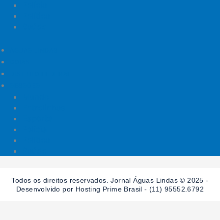
Polícia
Política
Saúde
ÁGUAS LINDAS
GOIÁS
DISTRITO FEDERAL
SESSÕES
Mundo
Entrelinhas
Esporte
Polícia
Política
Saúde
Todos os direitos reservados. Jornal Águas Lindas © 2025 -
Desenvolvido por Hosting Prime Brasil - (11) 95552.6792