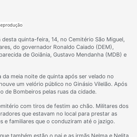
produção
 desta quinta-feira, 14, no Cemitério São Miguel,
iares, do governador Ronaldo Caiado (DEM),
 Aparecida de Goiânia, Gustavo Mendanha (MDB) e
 da meia noite de quinta após ser velado no
houve um velório público no Ginásio Vilelão. Após
o de Bombeiros pelas ruas da cidade.
itério com tiros de festim ao chão. Militares dos
adores que estavam no local para prestar as
e familiares que o conduziram até o jazigo.
 que também estão o pai e as irmãs Nelma e Nelita