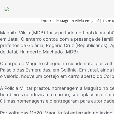
Enterro de Maguito Vilela em Jataí | Foto: Re
Maguito Vilela (MDB) foi sepultado no final da manhã
em Jataí. O enterro contou com a presença de famil
prefeitos de Goiânia, Rogério Cruz (Republicanos),
de Jataí, Humberto Machado (MDB).
O corpo de Maguito chegou na cidade natal por volta
Palácio das Esmeraldas, em Goiânia. Em Jataí, ainda 
o velório, houve um cortejo em carro aberto do Corp
A Polícia Militar prestou homenagem a Maguito no cem
bombeiros conduziram o caixão, sob aplausos de mor
últimas homenagens e o entregaram para autoridades 
Por volta das 11h20, Maguito foi enterrado no jazigo