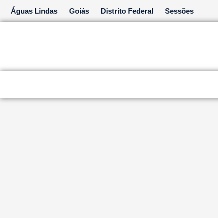
Ir
Águas Lindas
Goiás
Distrito Federal
Sessões
para
o
conteúdo