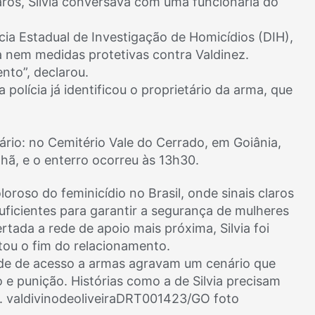
ros, Silvia conversava com uma funcionária do
ia Estadual de Investigação de Homicídios (DIH),
ca nem medidas protetivas contra Valdinez.
nto”, declarou.
 polícia já identificou o proprietário da arma, que
ário: no Cemitério Vale do Cerrado, em Goiânia,
hã, e o enterro ocorreu às 13h30.
oroso do feminicídio no Brasil, onde sinais claros
ficientes para garantir a segurança de mulheres
ada a rede de apoio mais próxima, Silvia foi
itou o fim do relacionamento.
idade de acesso a armas agravam um cenário que
 e punição. Histórias como a de Silvia precisam
. valdivinodeoliveiraDRT001423/GO foto