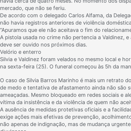
havia cerca de quatro meses. No momento dos dispa
mercado, que não se feriu.
De acordo com o delegado Carlos Alfama, da Delegac
não havia registros anteriores de violência domésti
“Apuramos que ele não aceitava o fim do relacioname
A pistola usada no crime não pertencia a Valdinez, e a
deve ser ouvido nos próximos dias.
Velório e enterro
Silvia e Valdinez foram velados no mesmo local e hor
na sexta-feira (25). O funeral começou às 5h da man
O caso de Silvia Barros Marinho é mais um retrato dol
de medo e tentativa de afastamento ainda não são su
ameaçadas. Mesmo bloqueado em redes sociais e alert
vítima da insistência e da violência de quem não ace
A ausência de medidas protetivas oficiais e a facil
exige ações mais efetivas de prevenção, acolhimento
não apenas de indignação, mas de mudança urgente