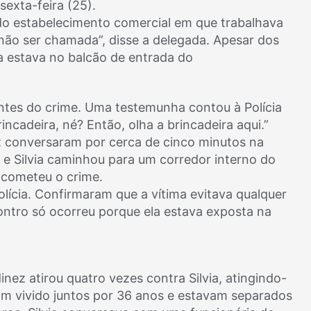
sexta-feira (25).
s do estabelecimento comercial em que trabalhava
a não ser chamada”, disse a delegada. Apesar dos
la estava no balcão de entrada do
ntes do crime. Uma testemunha contou à Polícia
incadeira, né? Então, olha a brincadeira aqui.”
z conversaram por cerca de cinco minutos na
l e Silvia caminhou para um corredor interno do
 cometeu o crime.
ícia. Confirmaram que a vítima evitava qualquer
ntro só ocorreu porque ela estava exposta na
nez atirou quatro vezes contra Silvia, atingindo-
viam vivido juntos por 36 anos e estavam separados