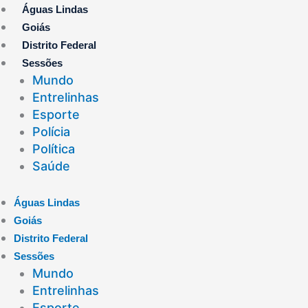
Ir
Águas Lindas
para
Goiás
o
Distrito Federal
conteúdo
Sessões
Mundo
Entrelinhas
Esporte
Polícia
Política
Saúde
Águas Lindas
Goiás
Distrito Federal
Sessões
Mundo
Entrelinhas
Esporte