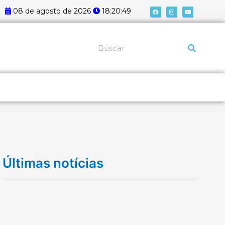
F
I
Y
08 de agosto de 2026
18:20:49
a
n
o
c
s
u
e
t
t
b
a
u
o
g
b
o
r
e
k
a
Pesquisar
m
Últimas notícias