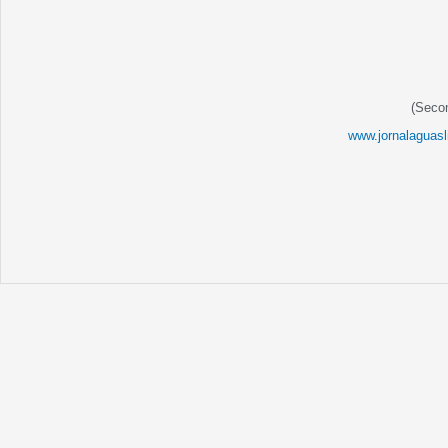
(Seco
www.jornalaguasl