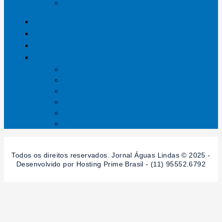
Saúde
ÁGUAS LINDAS
GOIÁS
DISTRITO FEDERAL
SESSÕES
Mundo
Entrelinhas
Esporte
Polícia
Política
Saúde
Todos os direitos reservados. Jornal Águas Lindas © 2025 -
Desenvolvido por Hosting Prime Brasil - (11) 95552.6792