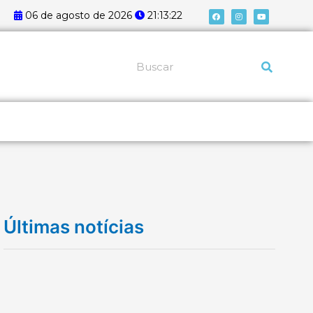
F
I
Y
06 de agosto de 2026
21:13:22
a
n
o
c
s
u
e
t
t
b
a
u
o
g
b
o
r
e
k
a
Pesquisar
m
Últimas notícias