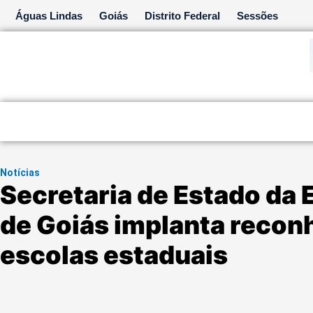
Ir
Águas Lindas
Goiás
Distrito Federal
Sessões
para
o
conteúdo
Notícias
Secretaria de Estado da
de Goiás implanta recon
escolas estaduais