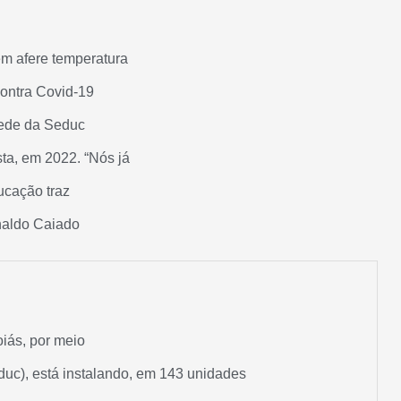
ém afere temperatura
contra Covid-19
sede da Seduc
ta, em 2022. “Nós já
ucação traz
naldo Caiado
iás, por meio
uc), está instalando, em 143 unidades