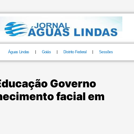
Águas Lindas
Goiás
Distrito Federal
Sessões
 Educação Governo
hecimento facial em