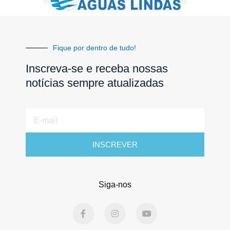
Fique por dentro de tudo!
Inscreva-se e receba nossas
notícias sempre atualizadas
E-
mail
INSCREVER
Siga-nos
F
I
Y
a
n
o
c
s
u