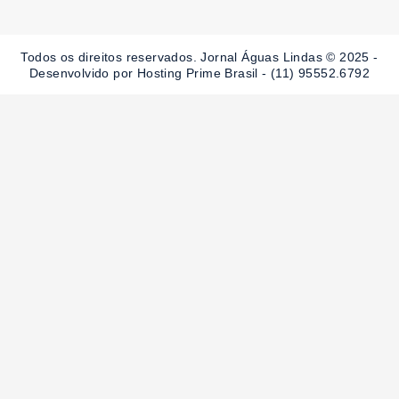
e
t
t
b
a
u
o
g
b
o
r
e
Todos os direitos reservados. Jornal Águas Lindas © 2025 -
k
a
-
m
Desenvolvido por Hosting Prime Brasil - (11) 95552.6792
f