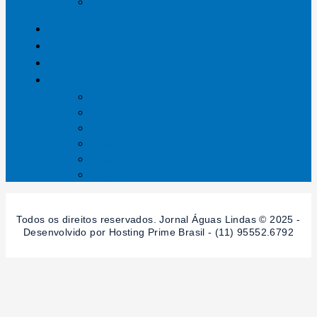
Saúde
ÁGUAS LINDAS
GOIÁS
DISTRITO FEDERAL
SESSÕES
Mundo
Entrelinhas
Esporte
Polícia
Política
Saúde
Todos os direitos reservados. Jornal Águas Lindas © 2025 -
Desenvolvido por Hosting Prime Brasil - (11) 95552.6792