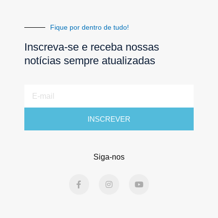
Fique por dentro de tudo!
Inscreva-se e receba nossas
notícias sempre atualizadas
E-
mail
INSCREVER
Siga-nos
F
I
Y
a
n
o
c
s
u
e
t
t
b
a
u
o
g
b