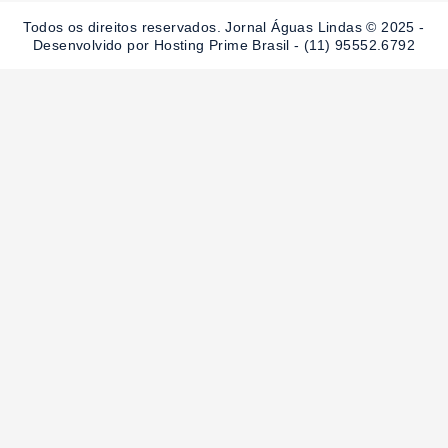
o
r
e
Todos os direitos reservados. Jornal Águas Lindas © 2025 -
k
a
-
m
Desenvolvido por Hosting Prime Brasil - (11) 95552.6792
f