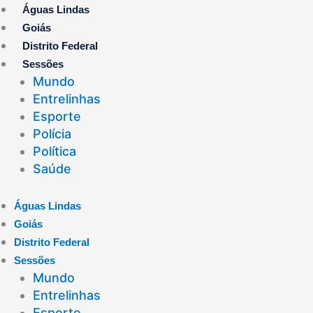
Ir
Águas Lindas
para
Goiás
o
Distrito Federal
conteúdo
Sessões
Mundo
Entrelinhas
Esporte
Polícia
Política
Saúde
Águas Lindas
Goiás
Distrito Federal
Sessões
Mundo
Entrelinhas
Esporte