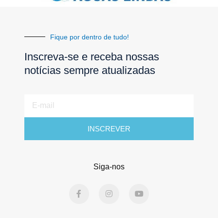
Fique por dentro de tudo!
Inscreva-se e receba nossas
notícias sempre atualizadas
E-
mail
INSCREVER
Siga-nos
F
I
Y
a
n
o
c
s
u
e
t
t