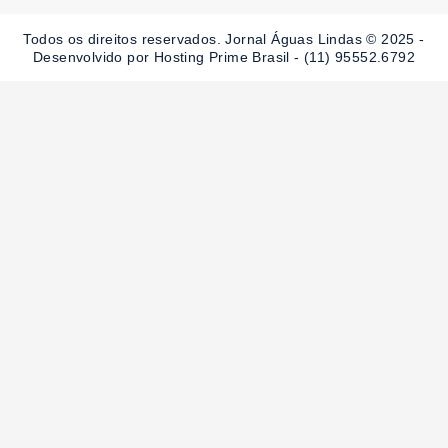
o
g
b
o
r
e
Todos os direitos reservados. Jornal Águas Lindas © 2025 -
k
a
-
m
Desenvolvido por Hosting Prime Brasil - (11) 95552.6792
f