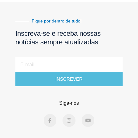
Fique por dentro de tudo!
Inscreva-se e receba nossas
notícias sempre atualizadas
E-
mail
INSCREVER
Siga-nos
F
I
Y
a
n
o
c
s
u
e
t
t
b
a
u