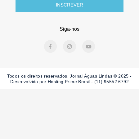
INSCREVER
Siga-nos
F
I
Y
a
n
o
c
s
u
e
t
t
b
a
u
o
g
b
o
r
e
Todos os direitos reservados. Jornal Águas Lindas © 2025 -
k
a
-
m
Desenvolvido por Hosting Prime Brasil - (11) 95552.6792
f