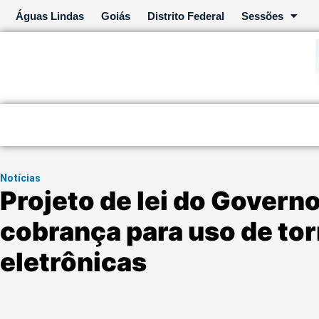
Ir
Águas Lindas
Goiás
Distrito Federal
Sessões
para
o
conteúdo
Notícias
Projeto de lei do Govern
cobrança para uso de tor
eletrônicas