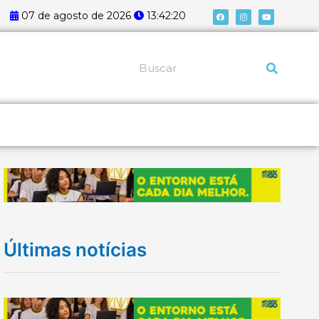
F
I
Y
07 de agosto de 2026
13:42:21
a
n
o
c
s
u
e
t
t
b
a
u
o
g
b
o
r
e
k
a
Pesquisar
m
Últimas notícias