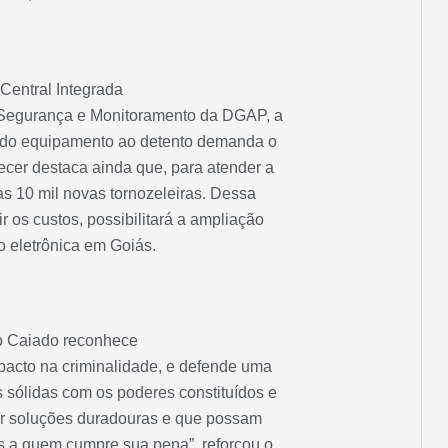
Central Integrada
 Segurança e Monitoramento da DGAP, a
o do equipamento ao detento demanda o
ecer destaca ainda que, para atender a
s 10 mil novas tornozeleiras. Dessa
r os custos, possibilitará a ampliação
o eletrônica em Goiás.
o Caiado reconhece
mpacto na criminalidade, e defende uma
 sólidas com os poderes constituídos e
uir soluções duradouras e que possam
s a quem cumpre sua pena”, reforçou o