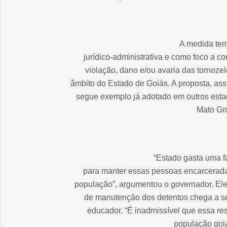
A medida tem
jurídico-administrativa e como foco a c
violação, dano e/ou avaria das tornoze
âmbito do Estado de Goiás. A proposta, as
segue exemplo já adotado em outros estad
Mato Gr
“Estado gasta uma f
para manter essas pessoas encarcerada
população”, argumentou o governador. Ele
de manutenção dos detentos chega a se
educador. “É inadmissível que essa re
população goia