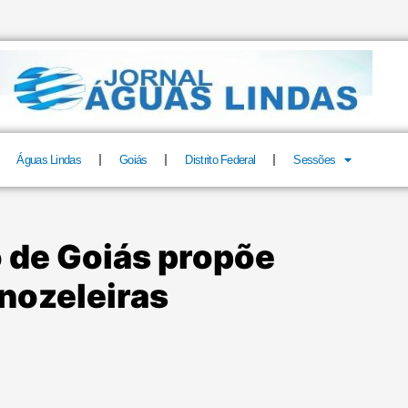
Águas Lindas
Goiás
Distrito Federal
Sessões
o de Goiás propõe
nozeleiras