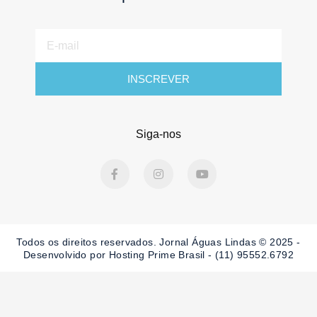
E-
mail
INSCREVER
Siga-nos
F
I
Y
a
n
o
c
s
u
e
t
t
b
a
u
o
g
b
o
r
e
Todos os direitos reservados. Jornal Águas Lindas © 2025 -
k
a
-
m
Desenvolvido por Hosting Prime Brasil - (11) 95552.6792
f