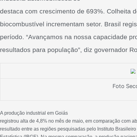
destaca com crescimento de 693%. Colheita d
biocombustível incrementam setor. Brasil reg
período. “Avançamos na nossa capacidade produ
resultados para população”, diz governador R
Foto Se
A produção industrial em Goiás
registrou alta de 4,8% no mês de maio, em comparação com abr
resultado entre as regiões pesquisadas pelo Instituto Brasileir
Estatística (IBGE). Na mesma comparação, a produção nacion