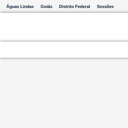
Ir
Águas Lindas
Goiás
Distrito Federal
Sessões
para
o
conteúdo