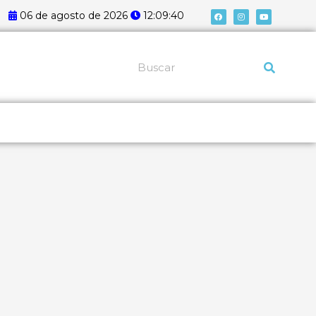
F
I
Y
06 de agosto de 2026
12:09:41
a
n
o
c
s
u
e
t
t
b
a
u
o
g
b
o
r
e
k
a
Pesquisar
m