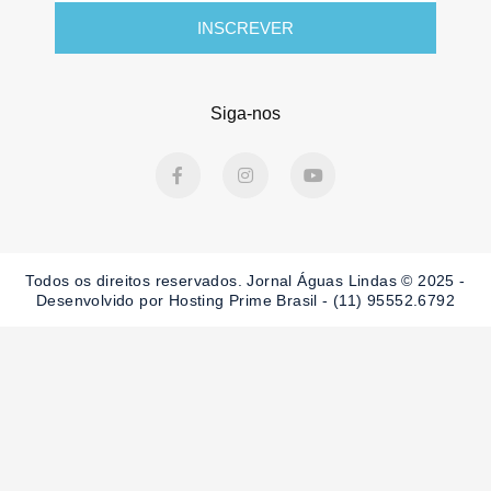
INSCREVER
Siga-nos
F
I
Y
a
n
o
c
s
u
e
t
t
b
a
u
o
g
b
o
r
e
Todos os direitos reservados. Jornal Águas Lindas © 2025 -
k
a
-
m
Desenvolvido por Hosting Prime Brasil - (11) 95552.6792
f