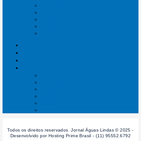
Entrelinhas
Esporte
Polícia
Política
Saúde
ÁGUAS LINDAS
GOIÁS
DISTRITO FEDERAL
SESSÕES
Mundo
Entrelinhas
Esporte
Polícia
Política
Saúde
Todos os direitos reservados. Jornal Águas Lindas © 2025 -
Desenvolvido por Hosting Prime Brasil - (11) 95552.6792