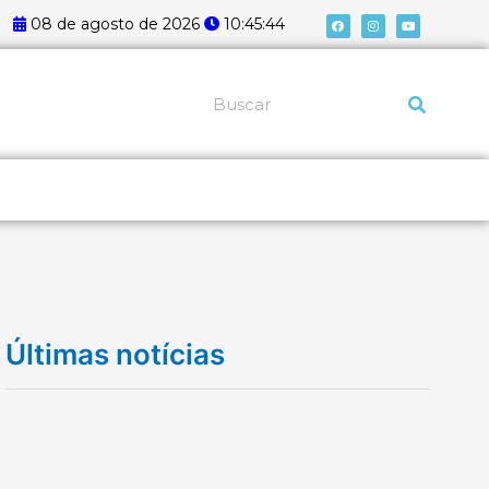
F
I
Y
08 de agosto de 2026
10:45:44
a
n
o
c
s
u
e
t
t
b
a
u
o
g
b
o
r
e
k
a
Pesquisar
m
Últimas notícias