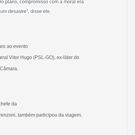
iro plano, compromisso com a moral era
um desastre”, disse ele.
aro ao evento
deral Vitor Hugo (PSL-GO), ex-líder do
 Câmara.
chefe da
renzoni, também participou da viagem.