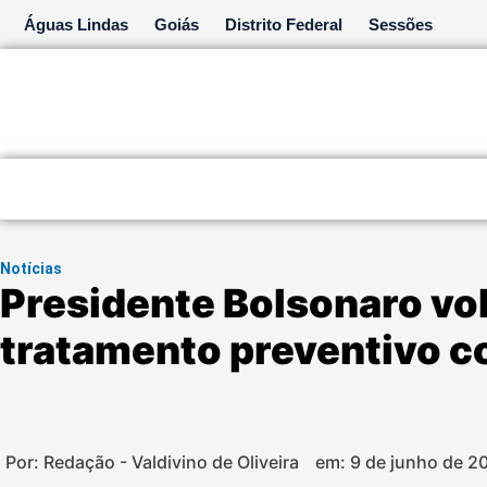
Ir
Águas Lindas
Goiás
Distrito Federal
Sessões
para
o
conteúdo
Notícias
Presidente Bolsonaro vo
tratamento preventivo c
Por: Redação - Valdivino de Oliveira
em:
9 de junho de 2