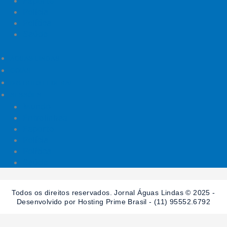
Esporte
Polícia
Política
Saúde
ÁGUAS LINDAS
GOIÁS
DISTRITO FEDERAL
SESSÕES
Mundo
Entrelinhas
Esporte
Polícia
Política
Saúde
Todos os direitos reservados. Jornal Águas Lindas © 2025 -
Desenvolvido por Hosting Prime Brasil - (11) 95552.6792