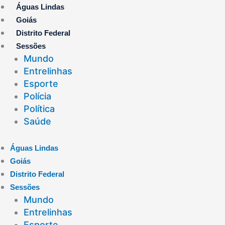
Ir
Águas Lindas
para
Goiás
o
Distrito Federal
conteúdo
Sessões
Mundo
Entrelinhas
Esporte
Polícia
Política
Saúde
Águas Lindas
Goiás
Distrito Federal
Sessões
Mundo
Entrelinhas
Esporte