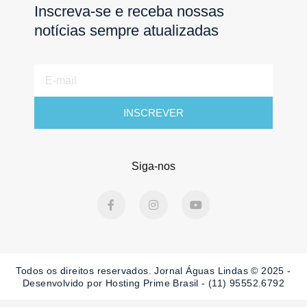
Inscreva-se e receba nossas
notícias sempre atualizadas
E-
mail
INSCREVER
Siga-nos
F
I
Y
a
n
o
c
s
u
e
t
t
b
a
u
o
g
b
o
r
e
Todos os direitos reservados. Jornal Águas Lindas © 2025 -
k
a
-
m
Desenvolvido por Hosting Prime Brasil - (11) 95552.6792
f