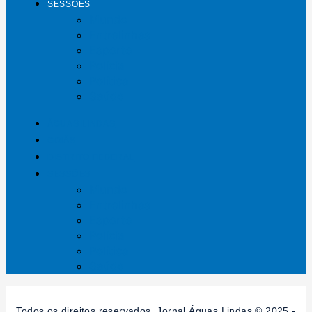
SESSÕES
Mundo
Entrelinhas
Esporte
Polícia
Política
Saúde
ÁGUAS LINDAS
GOIÁS
DISTRITO FEDERAL
SESSÕES
Mundo
Entrelinhas
Esporte
Polícia
Política
Saúde
Todos os direitos reservados. Jornal Águas Lindas © 2025 -