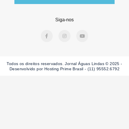
Siga-nos
F
I
Y
a
n
o
c
s
u
e
t
t
b
a
u
o
g
b
o
r
e
Todos os direitos reservados. Jornal Águas Lindas © 2025 -
k
a
-
m
Desenvolvido por Hosting Prime Brasil - (11) 95552.6792
f