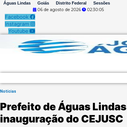
Ir
Águas Lindas
Goiás
Distrito Federal
Sessões
06 de agosto de 2026
02:30:05
para
Facebook
o
Instagram
conteúdo
Youtube
Notícias
Prefeito de Águas Lindas
inauguração do CEJUSC