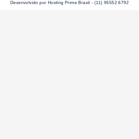
-
m
Desenvolvido por Hosting Prime Brasil - (11) 95552.6792
f