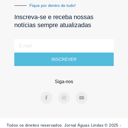
Fique por dentro de tudo!
Inscreva-se e receba nossas
notícias sempre atualizadas
E-
mail
INSCREVER
Siga-nos
F
I
Y
a
n
o
c
s
u
e
t
t
b
a
u
o
g
b
o
r
e
Todos os direitos reservados. Jornal Águas Lindas © 2025 -
k
a