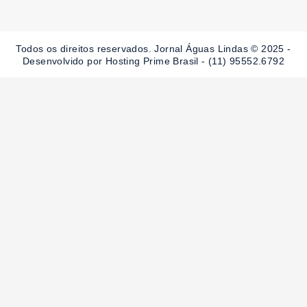
e
t
t
b
a
u
o
g
b
o
r
e
Todos os direitos reservados. Jornal Águas Lindas © 2025 -
k
a
-
m
Desenvolvido por Hosting Prime Brasil - (11) 95552.6792
f