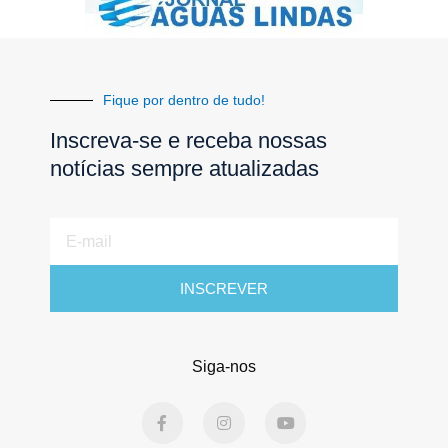
Fique por dentro de tudo!
Inscreva-se e receba nossas
notícias sempre atualizadas
E-
mail
INSCREVER
Siga-nos
F
I
Y
a
n
o
c
s
u