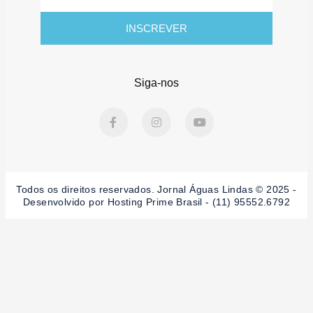
mail
INSCREVER
Siga-nos
F
I
Y
a
n
o
c
s
u
e
t
t
b
a
u
o
g
b
o
r
e
Todos os direitos reservados. Jornal Águas Lindas © 2025 -
k
a
-
m
Desenvolvido por Hosting Prime Brasil - (11) 95552.6792
f