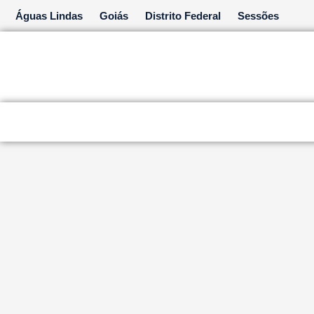
Ir
Águas Lindas
Goiás
Distrito Federal
Sessões
para
o
conteúdo