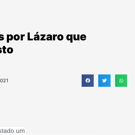
as por Lázaro que
sto
2021
stado um