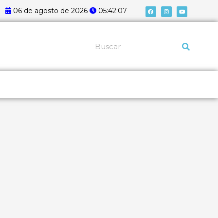
F
I
Y
06 de agosto de 2026
05:42:07
a
n
o
c
s
u
e
t
t
b
a
u
o
g
b
o
r
e
k
a
Pesquisar
m