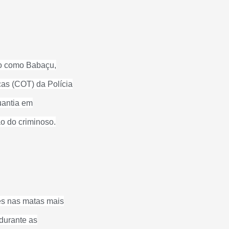
do como Babaçu,
as (COT) da Polícia
uantia em
ão do criminoso.
ões nas matas mais
 durante as