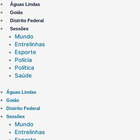
Ir
Águas Lindas
para
Goiás
o
Distrito Federal
conteúdo
Sessões
Mundo
Entrelinhas
Esporte
Polícia
Política
Saúde
Águas Lindas
Goiás
Distrito Federal
Sessões
Mundo
Entrelinhas
Esporte