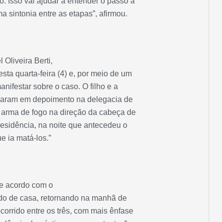
. Isso vai ajudar a entender o passo a
ma sintonia entre as etapas”, afirmou.
Oliveira Berti,
sta quarta-feira (4) e, por meio de um
anifestar sobre o caso. O filho e a
araram em depoimento na delegacia de
a arma de fogo na direção da cabeça de
residência, na noite que antecedeu o
e ia matá-los.”
de acordo com o
aído de casa, retornando na manhã de
corrido entre os três, com mais ênfase