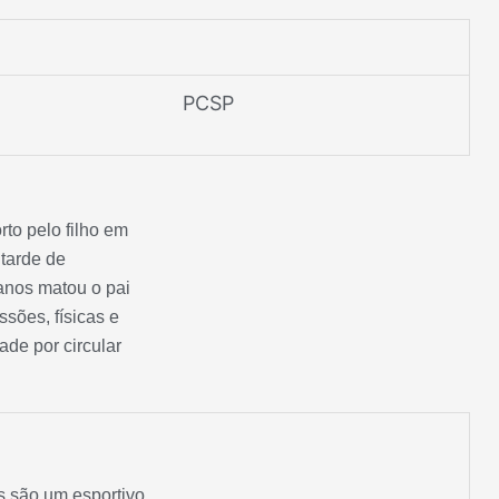
PCSP
to pelo filho em
tarde de
 anos matou o pai
ssões, físicas e
de por circular
s são um esportivo