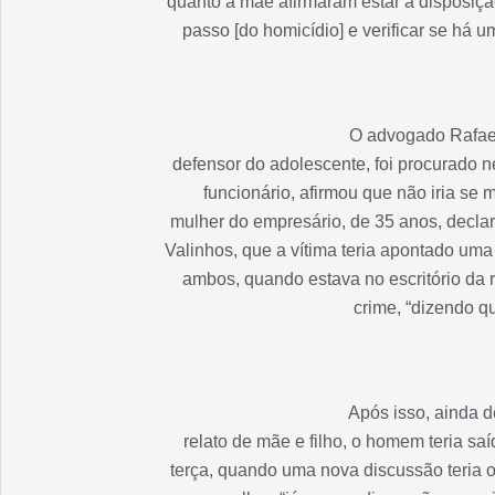
quanto a mãe afirmaram estar à disposição
passo [do homicídio] e verificar se há u
O advogado Rafael 
defensor do adolescente, foi procurado ne
funcionário, afirmou que não iria se m
mulher do empresário, de 35 anos, decl
Valinhos, que a vítima teria apontado um
ambos, quando estava no escritório da 
crime, “dizendo qu
Após isso, ainda 
relato de mãe e filho, o homem teria s
terça, quando uma nova discussão teria o