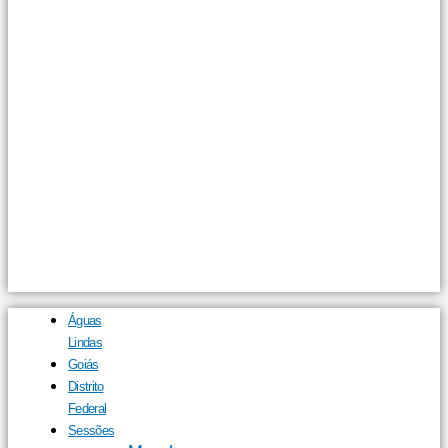
Águas
Lindas
Goiás
Distrito
Federal
Sessões