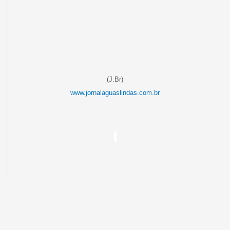
(J.Br)
www.jornalaguaslindas.com.br