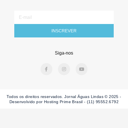
E-
mail
INSCREVER
Siga-nos
F
I
Y
a
n
o
c
s
u
e
t
t
b
a
u
o
g
b
o
r
e
Todos os direitos reservados. Jornal Águas Lindas © 2025 -
k
a
-
m
Desenvolvido por Hosting Prime Brasil - (11) 95552.6792
f